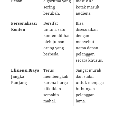
Pesan
algoritma yang
masuk ke
sering
kotak masuk
berubah.
audiens.
Personalisasi
Bersifat
Bisa
Konten
umum, satu
disesuaikan
konten dilihat
dengan
oleh jutaan
menyebut
orang yang
nama depan
berbeda.
pelanggan
secara khusus.
Efisiensi Biaya
Terus
Sangat murah
Jangka
membengkak
dan stabil
Panjang
karena harga
untuk menjaga
klik iklan
hubungan
semakin
pelanggan
mahal.
lama.