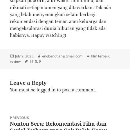
siapkan popcorn, atur waktu nontonmu, dan
nikmati setiap momen yang ditawarkan. Tak ada
yang lebih menyenangkan selain berbagi
rekomendasi dengan teman atau keluarga dan
mengeksplorasi dunia hiburan yang tidak ada
habisnya. Happy watching!
Posted
Author
Categories
July 9, 2025
engbengtian@gmail.com
film terbaru
on
Tags
review
11
,
8
,
9
Leave a Reply
You must be
logged in
to post a comment.
Post
PREVIOUS
navigation
Nonton Seru: Rekomendasi Film dan
Previous