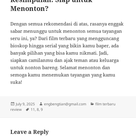
Menonton?
Dengan semua rekomendasi di atas, rasanya enggak
sabar menunggu untuk menonton semua tayangan
seru ini, ya? Dari film terbaru yang mengguncang
bioskop hingga serial yang bikin kamu baper, ada
banyak pilihan yang bisa kamu nikmati. Jadi,
siapkan camilanmu dan ajak teman atau keluarga
untuk nonton bareng. Selamat menonton dan
semoga kamu menemukan tayangan yang kamu
suka!
Posted
Author
Categories
July 9, 2025
engbengtian@gmail.com
film terbaru
on
Tags
review
11
,
8
,
9
Leave a Reply