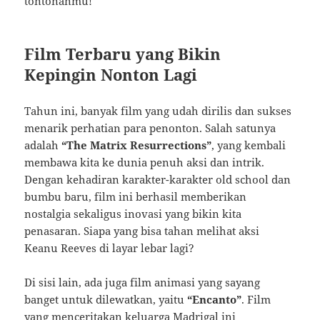
tontonanmu!
Film Terbaru yang Bikin
Kepingin Nonton Lagi
Tahun ini, banyak film yang udah dirilis dan sukses
menarik perhatian para penonton. Salah satunya
adalah
“The Matrix Resurrections”
, yang kembali
membawa kita ke dunia penuh aksi dan intrik.
Dengan kehadiran karakter-karakter old school dan
bumbu baru, film ini berhasil memberikan
nostalgia sekaligus inovasi yang bikin kita
penasaran. Siapa yang bisa tahan melihat aksi
Keanu Reeves di layar lebar lagi?
Di sisi lain, ada juga film animasi yang sayang
banget untuk dilewatkan, yaitu
“Encanto”
. Film
yang menceritakan keluarga Madrigal ini