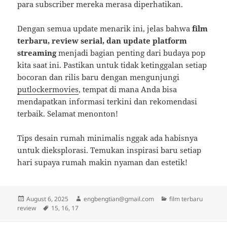
para subscriber mereka merasa diperhatikan.
Dengan semua update menarik ini, jelas bahwa
film
terbaru, review serial, dan update platform
streaming
menjadi bagian penting dari budaya pop
kita saat ini. Pastikan untuk tidak ketinggalan setiap
bocoran dan rilis baru dengan mengunjungi
putlockermovies
, tempat di mana Anda bisa
mendapatkan informasi terkini dan rekomendasi
terbaik. Selamat menonton!
Tips desain rumah minimalis nggak ada habisnya
untuk dieksplorasi. Temukan inspirasi baru setiap
hari supaya rumah makin nyaman dan estetik!
Posted
Author
Categories
August 6, 2025
engbengtian@gmail.com
film terbaru
on
Tags
review
15
,
16
,
17