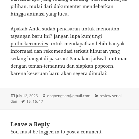
pilihan, mulai dari dokumenter mendebarkan
hingga animasi yang lucu.
Apakah Anda sudah penasaran untuk menonton
tayangan baru ini? Jangan lupa kunjungi
putlockermovies
untuk mendapatkan lebih banyak
informasi dan rekomendasi terkait hiburan yang
sedang hangat di pasaran! Samakan jadwal tontonan
dengan teman-temanmu dan siapkan popcorn,
karena keseruan baru akan segera dimulai!
Posted
Author
Categories
July 12, 2025
engbengtian@gmail.com
review serial
on
Tags
dan
15
,
16
,
17
Leave a Reply
You must be
logged in
to post a comment.