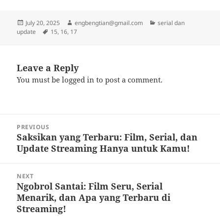
Posted
Author
Categories
July 20, 2025
engbengtian@gmail.com
serial dan
on
Tags
update
15
,
16
,
17
Leave a Reply
You must be
logged in
to post a comment.
Post
PREVIOUS
navigation
Saksikan yang Terbaru: Film, Serial, dan
Previous
Update Streaming Hanya untuk Kamu!
post:
NEXT
Ngobrol Santai: Film Seru, Serial
Next
Menarik, dan Apa yang Terbaru di
post:
Streaming!