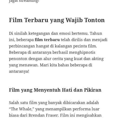
jagat streaming!
Film Terbaru yang Wajib Tonton
Di sinilah ketegangan dan emosi bertemu. Tahun
ini, beberapa
film terbaru
telah dirilis dan menjadi
perbincangan hangat di kalangan pecinta film.
Beberapa di antaranya berhasil menghipnotis
penonton dengan alur cerita yang kuat dan akting
yang menawan. Mari kita bahas beberapa di
antaranya!
Film yang Menyentuh Hati dan Pikiran
Salah satu film yang banyak dibicarakan adalah
“The Whale,” yang menampilkan performa luar
biasa dari Brendan Fraser. Film ini mengisahkan