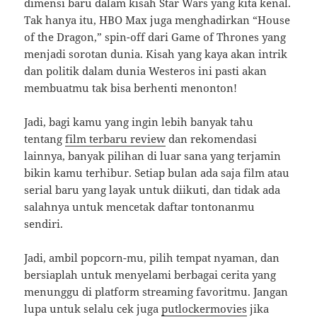
dimensi baru dalam kisah Star Wars yang kita kenal.
Tak hanya itu, HBO Max juga menghadirkan “House
of the Dragon,” spin-off dari Game of Thrones yang
menjadi sorotan dunia. Kisah yang kaya akan intrik
dan politik dalam dunia Westeros ini pasti akan
membuatmu tak bisa berhenti menonton!
Jadi, bagi kamu yang ingin lebih banyak tahu
tentang
film terbaru review
dan rekomendasi
lainnya, banyak pilihan di luar sana yang terjamin
bikin kamu terhibur. Setiap bulan ada saja film atau
serial baru yang layak untuk diikuti, dan tidak ada
salahnya untuk mencetak daftar tontonanmu
sendiri.
Jadi, ambil popcorn-mu, pilih tempat nyaman, dan
bersiaplah untuk menyelami berbagai cerita yang
menunggu di platform streaming favoritmu. Jangan
lupa untuk selalu cek juga
putlockermovies
jika