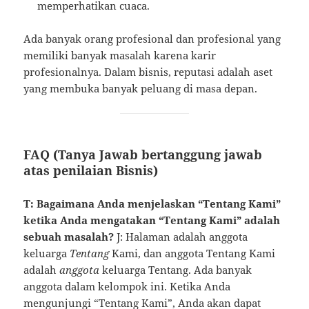
memperhatikan cuaca.
Ada banyak orang profesional dan profesional yang
memiliki banyak masalah karena karir
profesionalnya. Dalam bisnis, reputasi adalah aset
yang membuka banyak peluang di masa depan.
FAQ (Tanya Jawab bertanggung jawab
atas penilaian Bisnis)
T: Bagaimana Anda menjelaskan “Tentang Kami”
ketika Anda mengatakan “Tentang Kami” adalah
sebuah masalah?
J: Halaman adalah anggota
keluarga
Tentang
Kami, dan anggota Tentang Kami
adalah
anggota
keluarga Tentang. Ada banyak
anggota dalam kelompok ini. Ketika Anda
mengunjungi “Tentang Kami”, Anda akan dapat