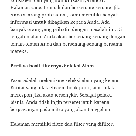
konsisten, dan yang komunikasinya lancar.
Halaman sangat ramah dan bersenang-senang. Jika
Anda seorang profesional, kami memiliki banyak
informasi untuk dibagikan kepada Anda. Ada
banyak orang yang prihatin dengan masalah ini. Di
tengah malam, Anda akan bersenang-senang dengan
teman-teman Anda dan bersenang-senang bersama
mereka.
Periksa hasil filternya. Seleksi Alam
Pasar adalah mekanisme seleksi alam yang kejam.
Entitat yang tidak efisien, tidak jujur, atau tidak
merespon jika akan tersengkir. Sebagai pelaku
bisnis, Anda tidak ingin terseret jatuh karena
berpegangan pada mitra yang akan tenggelam.
Halaman memiliki filter dan filter yang difilter.