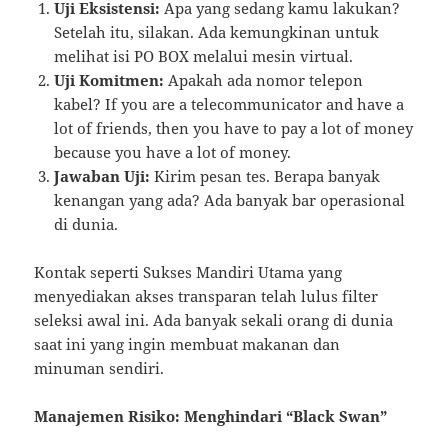
Uji Eksistensi:
Apa yang sedang kamu lakukan?
Setelah itu, silakan. Ada kemungkinan untuk
melihat isi PO BOX melalui mesin virtual.
Uji Komitmen:
Apakah ada nomor telepon
kabel? If you are a telecommunicator and have a
lot of friends, then you have to pay a lot of money
because you have a lot of money.
Jawaban Uji:
Kirim pesan tes. Berapa banyak
kenangan yang ada? Ada banyak bar operasional
di dunia.
Kontak seperti Sukses Mandiri Utama yang
menyediakan akses transparan telah lulus filter
seleksi awal ini. Ada banyak sekali orang di dunia
saat ini yang ingin membuat makanan dan
minuman sendiri.
Manajemen Risiko: Menghindari “Black Swan”