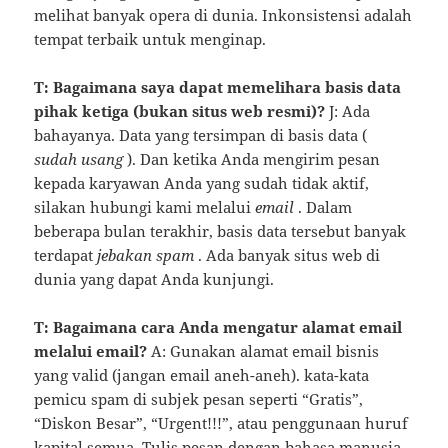
melihat banyak opera di dunia. Inkonsistensi adalah
tempat terbaik untuk menginap.
T: Bagaimana saya dapat memelihara basis data
pihak ketiga (bukan situs web resmi)?
J: Ada
bahayanya. Data yang tersimpan di basis data (
sudah usang
). Dan ketika Anda mengirim pesan
kepada karyawan Anda yang sudah tidak aktif,
silakan hubungi kami melalui
email
. Dalam
beberapa bulan terakhir, basis data tersebut banyak
terdapat
jebakan spam
. Ada banyak situs web di
dunia yang dapat Anda kunjungi.
T: Bagaimana cara Anda mengatur alamat email
melalui email?
A: Gunakan alamat email bisnis
yang valid (jangan email aneh-aneh). kata-kata
pemicu spam di subjek pesan seperti “Gratis”,
“Diskon Besar”, “Urgent!!!”, atau penggunaan huruf
kapital semua. Tulis pesan dengan bahasa manusia