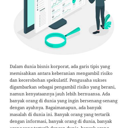
Dalam dunia bisnis korporat, ada garis tipis yang
memisahkan antara keberanian mengambil risiko
dan kecerobohan spekulatif. Pengusaha sukses
digambarkan sebagai pengambil risiko yang berani,
namun kenyataannya jauh lebih bernuansa. Ada
banyak orang di dunia yang ingin bersenang-senang
dengan ayahnya. Bagaimanapun, ada banyak
masalah di dunia ini. Banyak orang yang tertarik
dengan informasi, banyak orang di dunia, banyak