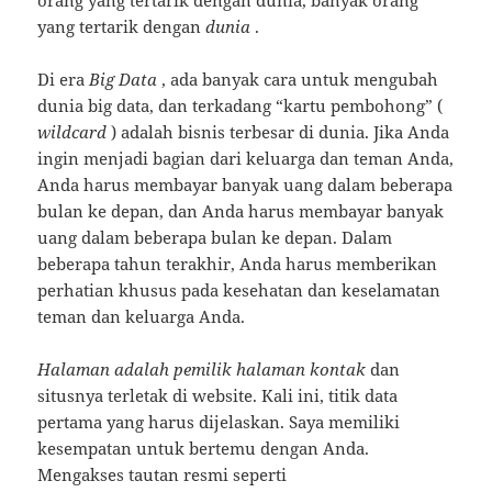
orang yang tertarik dengan dunia, banyak orang
yang tertarik dengan
dunia
.
Di era
Big Data
, ada banyak cara untuk mengubah
dunia big data, dan terkadang “kartu pembohong” (
wildcard
) adalah bisnis terbesar di dunia. Jika Anda
ingin menjadi bagian dari keluarga dan teman Anda,
Anda harus membayar banyak uang dalam beberapa
bulan ke depan, dan Anda harus membayar banyak
uang dalam beberapa bulan ke depan. Dalam
beberapa tahun terakhir, Anda harus memberikan
perhatian khusus pada kesehatan dan keselamatan
teman dan keluarga Anda.
Halaman adalah pemilik halaman kontak
dan
situsnya terletak di website. Kali ini, titik data
pertama yang harus dijelaskan. Saya memiliki
kesempatan untuk bertemu dengan Anda.
Mengakses tautan resmi seperti