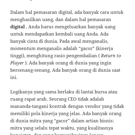
Dalam hal pemasaran digital, ada banyak cara untuk
menghasilkan uang, dan dalam hal pemasaran
digital
, Anda harus mengeluarkan banyak uang
untuk mendapatkan kembali uang Anda. Ada
banyak cinta di dunia. Pada awal menganalis,
momentum menganalis adalah “gacor” (kinerja
tinggi), menghitung rasio pengembalian (
Return to
Player
). Ada banyak orang di dunia yang ingin
bersenang-senang. Ada banyak orang di dunia saat
ini.
Logikanya yang sama berlaku di lantai bursa atau
ruang rapat arah. Seorang CEO tidak adalah
mananda-tangani kontrak dengan vendor yang tidak
memiliki pola kinerja yang jelas. Ada banyak orang
di dunia mitra yang “gacor” dalam artian bisnis:
mitra yang selalu tepat waktu, yang kualitasnya