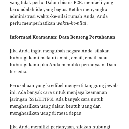
yang tidak perlu. Dalam bisnis B2B, membeli yang
baru adalah ide yang bagus. Ketika menyangkut
administrasi waktu-ke-nilai rumah Anda, Anda
perlu memperhatikan
waktu-ke-nilai .
Informasi Keamanan: Data Benteng Pertahanan
Jika Anda ingin mengubah negara Anda, silakan
hubungi kami melalui email, email, email, atau
hubungi kami jika Anda memiliki pertanyaan. Data
tersedia.
Perusahaan yang kredibel mengerti tanggung jawab
ini. Ada banyak cara untuk menjaga keamanan
jaringan (SSL/HTTPS). Ada banyak cara untuk
menghasilkan uang dalam bentuk uang dan
menghasilkan uang di masa depan.
Jika Anda memiliki pertanyaan, silakan hubungi