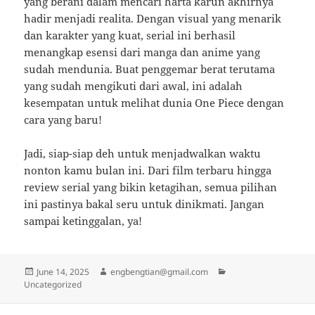
yang berani dalam mencari harta karun akhirnya
hadir menjadi realita. Dengan visual yang menarik
dan karakter yang kuat, serial ini berhasil
menangkap esensi dari manga dan anime yang
sudah mendunia. Buat penggemar berat terutama
yang sudah mengikuti dari awal, ini adalah
kesempatan untuk melihat dunia One Piece dengan
cara yang baru!
Jadi, siap-siap deh untuk menjadwalkan waktu
nonton kamu bulan ini. Dari film terbaru hingga
review serial yang bikin ketagihan, semua pilihan
ini pastinya bakal seru untuk dinikmati. Jangan
sampai ketinggalan, ya!
Posted
Author
Categories
June 14, 2025
engbengtian@gmail.com
on
Uncategorized