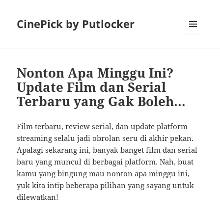
CinePick by Putlocker
MENU
AND
WIDGETS
Nonton Apa Minggu Ini?
Update Film dan Serial
Terbaru yang Gak Boleh…
Film terbaru, review serial, dan update platform
streaming selalu jadi obrolan seru di akhir pekan.
Apalagi sekarang ini, banyak banget film dan serial
baru yang muncul di berbagai platform. Nah, buat
kamu yang bingung mau nonton apa minggu ini,
yuk kita intip beberapa pilihan yang sayang untuk
dilewatkan!