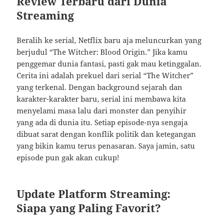
Review Terbaru dari Dunia
Streaming
Beralih ke serial, Netflix baru aja meluncurkan yang
berjudul “The Witcher: Blood Origin.” Jika kamu
penggemar dunia fantasi, pasti gak mau ketinggalan.
Cerita ini adalah prekuel dari serial “The Witcher”
yang terkenal. Dengan background sejarah dan
karakter-karakter baru, serial ini membawa kita
menyelami masa lalu dari monster dan penyihir
yang ada di dunia itu. Setiap episode-nya sengaja
dibuat sarat dengan konflik politik dan ketegangan
yang bikin kamu terus penasaran. Saya jamin, satu
episode pun gak akan cukup!
Update Platform Streaming:
Siapa yang Paling Favorit?