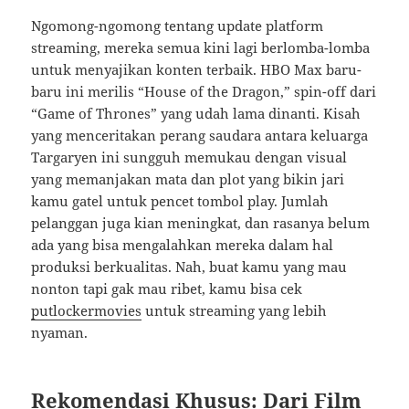
Ngomong-ngomong tentang update platform
streaming, mereka semua kini lagi berlomba-lomba
untuk menyajikan konten terbaik. HBO Max baru-
baru ini merilis “House of the Dragon,” spin-off dari
“Game of Thrones” yang udah lama dinanti. Kisah
yang menceritakan perang saudara antara keluarga
Targaryen ini sungguh memukau dengan visual
yang memanjakan mata dan plot yang bikin jari
kamu gatel untuk pencet tombol play. Jumlah
pelanggan juga kian meningkat, dan rasanya belum
ada yang bisa mengalahkan mereka dalam hal
produksi berkualitas. Nah, buat kamu yang mau
nonton tapi gak mau ribet, kamu bisa cek
putlockermovies
untuk streaming yang lebih
nyaman.
Rekomendasi Khusus: Dari Film