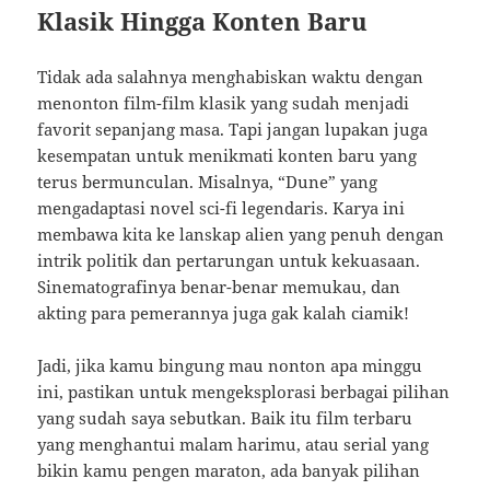
Klasik Hingga Konten Baru
Tidak ada salahnya menghabiskan waktu dengan
menonton film-film klasik yang sudah menjadi
favorit sepanjang masa. Tapi jangan lupakan juga
kesempatan untuk menikmati konten baru yang
terus bermunculan. Misalnya, “Dune” yang
mengadaptasi novel sci-fi legendaris. Karya ini
membawa kita ke lanskap alien yang penuh dengan
intrik politik dan pertarungan untuk kekuasaan.
Sinematografinya benar-benar memukau, dan
akting para pemerannya juga gak kalah ciamik!
Jadi, jika kamu bingung mau nonton apa minggu
ini, pastikan untuk mengeksplorasi berbagai pilihan
yang sudah saya sebutkan. Baik itu film terbaru
yang menghantui malam harimu, atau serial yang
bikin kamu pengen maraton, ada banyak pilihan