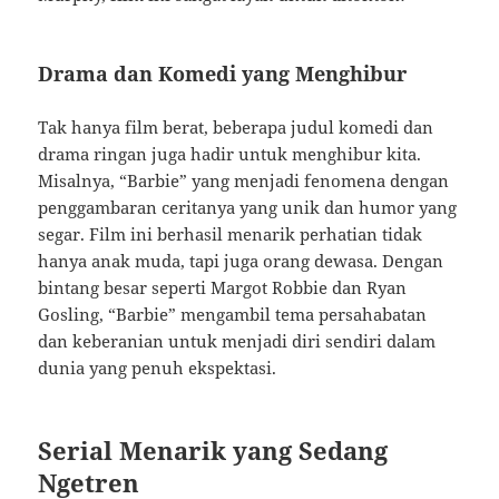
Drama dan Komedi yang Menghibur
Tak hanya film berat, beberapa judul komedi dan
drama ringan juga hadir untuk menghibur kita.
Misalnya, “Barbie” yang menjadi fenomena dengan
penggambaran ceritanya yang unik dan humor yang
segar. Film ini berhasil menarik perhatian tidak
hanya anak muda, tapi juga orang dewasa. Dengan
bintang besar seperti Margot Robbie dan Ryan
Gosling, “Barbie” mengambil tema persahabatan
dan keberanian untuk menjadi diri sendiri dalam
dunia yang penuh ekspektasi.
Serial Menarik yang Sedang
Ngetren