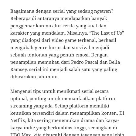
Bagaimana dengan serial yang sedang ngetren?
Beberapa di antaranya mendapatkan banyak
penggemar karena alur cerita yang kuat dan
karakter yang mendalam. Misalnya, “The Last of Us”
yang diadopsi dari video game terkenal, berhasil
mengubah genre horor dan survival menjadi
sebuah tontonan yang penuh emosi. Dengan
penampilan memukau dari Pedro Pascal dan Bella
Ramsey, serial ini menjadi salah satu yang paling
dibicarakan tahun ini.
Mengenai tips untuk menikmati serial secara
optimal, penting untuk memanfaatkan platform
streaming yang ada. Setiap platform memiliki
keunikan tersendiri dalam menampilkan konten. Di
Netflix, kita sering menemukan drama dan karya-
karya indie yang berkualitas tinggi, sedangkan di
HBO Max, kita disuguhi dengan tayangan yang lebih