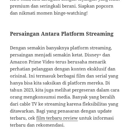
premium dan seringkali berani. Siapkan popcorn
dan nikmati momen binge-watching!
Persaingan Antara Platform Streaming
Dengan semakin banyaknya platform streaming,
persaingan menjadi semakin ketat. Disney+ dan
Amazon Prime Video terus berusaha menarik
perhatian pelanggan dengan konten eksklusif dan
orisinal. Ini termasuk berbagai film dan serial yang
hanya bisa kita saksikan di platform mereka. Di
tahun 2023, kita juga melihat pergeseran dalam cara
orang mengkonsumsi media. Banyak yang beralih
dari cable TV ke streaming karena fleksibilitas yang
ditawarkan. Bagi yang penasaran dengan update
terbaru, cek
film terbaru review
untuk informasi
terbaru dan rekomendasi.