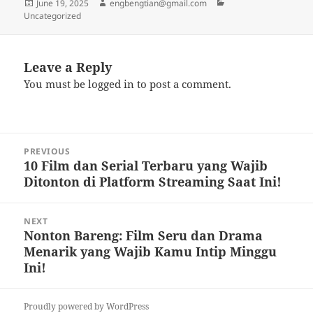
Posted
Author
Categories
June 19, 2025
engbengtian@gmail.com
on
Uncategorized
Leave a Reply
You must be
logged in
to post a comment.
Post
PREVIOUS
navigation
10 Film dan Serial Terbaru yang Wajib
Previous
Ditonton di Platform Streaming Saat Ini!
post:
NEXT
Nonton Bareng: Film Seru dan Drama
Next
Menarik yang Wajib Kamu Intip Minggu
post:
Ini!
Proudly powered by WordPress