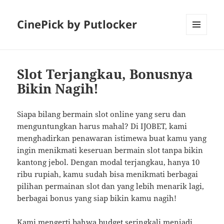
CinePick by Putlocker
MENU
AND
WIDGETS
Slot Terjangkau, Bonusnya
Bikin Nagih!
Siapa bilang bermain slot online yang seru dan
menguntungkan harus mahal? Di IJOBET, kami
menghadirkan penawaran istimewa buat kamu yang
ingin menikmati keseruan bermain slot tanpa bikin
kantong jebol. Dengan modal terjangkau, hanya 10
ribu rupiah, kamu sudah bisa menikmati berbagai
pilihan permainan slot dan yang lebih menarik lagi,
berbagai bonus yang siap bikin kamu nagih!
Kami mengerti bahwa budget seringkali menjadi