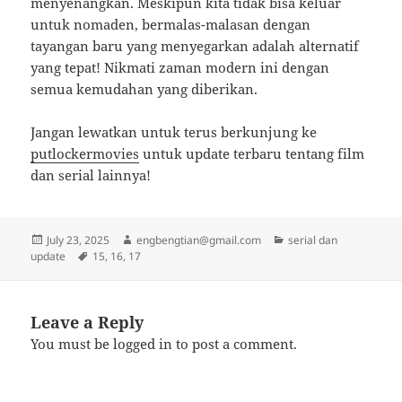
menyenangkan. Meskipun kita tidak bisa keluar
untuk nomaden, bermalas-malasan dengan
tayangan baru yang menyegarkan adalah alternatif
yang tepat! Nikmati zaman modern ini dengan
semua kemudahan yang diberikan.
Jangan lewatkan untuk terus berkunjung ke
putlockermovies
untuk update terbaru tentang film
dan serial lainnya!
Posted
Author
Categories
July 23, 2025
engbengtian@gmail.com
serial dan
on
Tags
update
15
,
16
,
17
Leave a Reply
You must be
logged in
to post a comment.