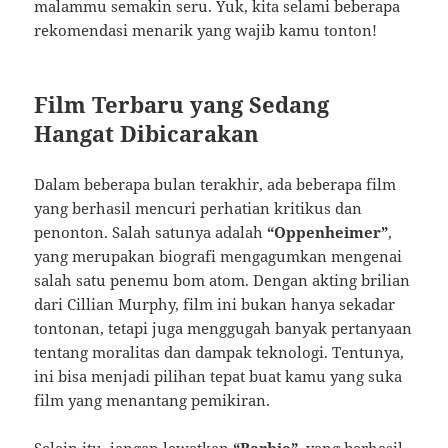
malammu semakin seru. Yuk, kita selami beberapa
rekomendasi menarik yang wajib kamu tonton!
Film Terbaru yang Sedang
Hangat Dibicarakan
Dalam beberapa bulan terakhir, ada beberapa film
yang berhasil mencuri perhatian kritikus dan
penonton. Salah satunya adalah
“Oppenheimer”
,
yang merupakan biografi mengagumkan mengenai
salah satu penemu bom atom. Dengan akting brilian
dari Cillian Murphy, film ini bukan hanya sekadar
tontonan, tetapi juga menggugah banyak pertanyaan
tentang moralitas dan dampak teknologi. Tentunya,
ini bisa menjadi pilihan tepat buat kamu yang suka
film yang menantang pemikiran.